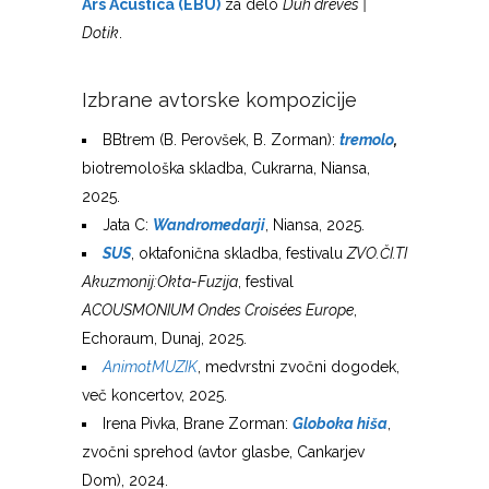
Ars Acustica (EBU)
za delo
Duh dreves |
Dotik
.
Izbrane avtorske kompozicije
BBtrem (B. Perovšek, B. Zorman):
tremolo
,
biotremološka skladba, Cukrarna, Niansa,
2025.
Jata C:
Wandromedarji
, Niansa, 2025.
SUS
, oktafonična skladba, festivalu
ZVO.ČI.TI
Akuzmonij:Okta-Fuzija
, festival
ACOUSMONIUM Ondes Croisées Europe
,
Echoraum, Dunaj, 2025.
AnimotMUZIK
, medvrstni zvočni dogodek,
več koncertov, 2025.
Irena Pivka, Brane Zorman:
Globoka hiša
,
zvočni sprehod (avtor glasbe, Cankarjev
Dom), 2024.