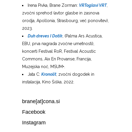
Irena Pivka, Brane Zorman:
VRToglavi VRT
,
zvočni sprehod (avtor glasbe in zasnova
orodja, Apollonia, Strasbourg, več ponovitev),
2023.
Duh dreves I Dotik
, (Palma Ars Acustica,
EBU, prva nagrada zvočne umetnosti),
koncerti Festival RoR, Festival Acoustic
Commons, Aix En Provanse, Francija,
Muzejska noč, MSUM+.
Jata C:
Kronolit
, zvočni dogodek in
instalacija, Kino Šiška, 2022.
brane[at]cona.si
Facebook
Instagram