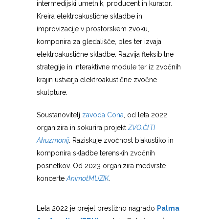
intermedijski umetnik, producent in kurator.
Kreira elektroakustične skladbe in
improvizacije v prostorskem zvoku,
komponira za gledališče, ples ter izvaja
elektroakustične skladbe. Razvija fleksibilne
strategije in interaktivne module ter iz zvočnih
krajin ustvarja elektroakustične zvočne
skulpture.
Soustanovitelj
zavoda Cona
, od leta 2022
organizira in sokurira projekt
ZVO.ČI.TI
Akuzmonij
. Raziskuje zvočnost biakustiko in
komponira skladbe terenskih zvočnih
posnetkov. Od 2023 organizira medvrste
koncerte
AnimotMUZIK
.
Leta 2022 je prejel prestižno nagrado
Palma