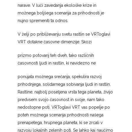
narave. V luči zavedanja ekološke krize in
možnega boljšega scenarija za prihodnosti je
nujno spremeniti ta odnos.
V želji po približevanju svetu rastlin se VRToglavi
VRT dotakne časovne dimenzije. Skozi
prizmo potovanj teh dveh, tako različnih
časovnosti ljudi in rastlin, ki navidezno ne
ponujata možnega srečanja, spekulira razvoj
prihodnjega, solidarnega sobivanja ljudi in rastlin.
Rastline, najbolj poseljena vrsta tega planeta, živijo
predvsem svojo časovnost in svoje, nam tako
nedostopne poti. VRToglavi VRT vas popelje po
poteh možnega scenarija prihodnosti našega
prenapetega, hrupnega planeta, ki se zrcali v
razvoju lokalnih zelenih poti. Se lahko kaj naučimo